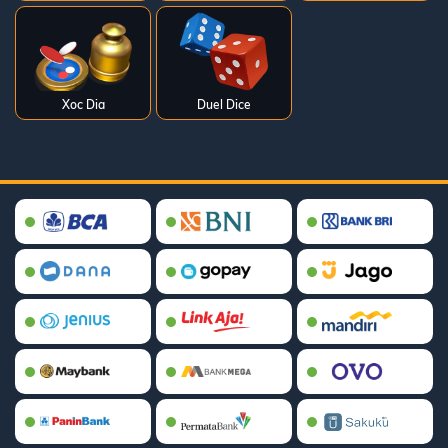
Xoc Dia
Duel Dice