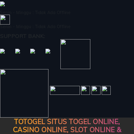
Senin - Minggu : Tidak Ada Offline
Senin - Minggu : Tidak Ada Offline
SUPPORT BANK:
TOTOGEL SITUS TOGEL ONLINE,
CASINO ONLINE, SLOT ONLINE &