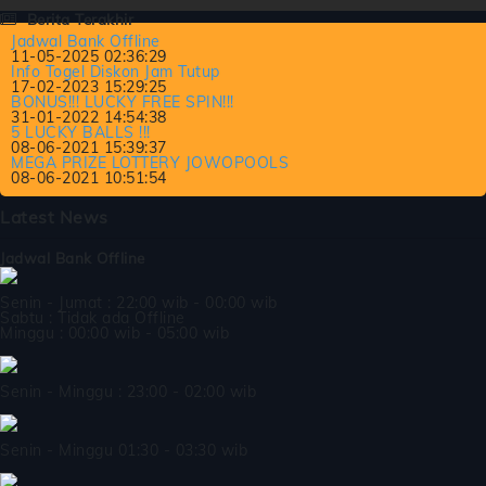
Berita Terakhir
Jadwal Bank Offline
11-05-2025 02:36:29
Info Togel Diskon Jam Tutup
17-02-2023 15:29:25
BONUS!!! LUCKY FREE SPIN!!!
31-01-2022 14:54:38
5 LUCKY BALLS !!!
08-06-2021 15:39:37
MEGA PRIZE LOTTERY JOWOPOOLS
08-06-2021 10:51:54
Latest
News
Jadwal Bank Offline
Senin - Jumat : 22:00 wib - 00:00 wib
Sabtu : Tidak ada Offline
Minggu : 00:00 wib - 05:00 wib
Senin - Minggu : 23:00 - 02:00 wib
Senin - Minggu 01:30 - 03:30 wib