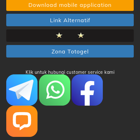
Download mobile application
Link Alternatif
Zona Totogel
Klik untuk hubungi customer service kami